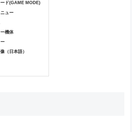
ド(GAME MODE)
メニュー
ム
ヤー機体
リー
画像（日本語）