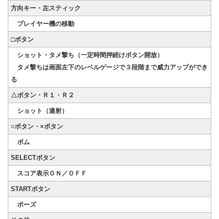
方向キー
・左スティック
プレイヤー機の移動
□ボタン
ショット・タメ撃ち（一定時間押続けボタン開放）
タメ撃ちは画面左下のレベルゲージで３段階まで威力アップができ
る
△ボタン
・Ｒ１・Ｒ２
ショット（連射）
○ボタン
・×ボタン
ボム
SELECTボタン
スコア表示ＯＮ／ＯＦＦ
STARTボタン
ポーズ