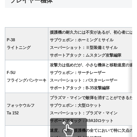
プレイヤー機体
援護機の耐久力には不安があるが、初心者には
P-38
サブウェポン：ホーミングミサイル
ライトニング
スーパーショット：Ⅱ型装備ミサイル
サポートアタック：ムスタング攻撃編隊
攻撃力は低めだが、小さな機体と移動速度の速
F-5U
サブウェポン：サーチレーザー
フライングパンケーキ
スーパーショット：バスターレーザー
サポートアタック：B-35攻撃編隊
プラズマ・マインで敵弾を消すことができるた
フォッケウルフ
サブウェポン：大型ロケット
Ta 152
スーパーショット：プラズマ・マイン
サポートアタック：A9A10ロケット
速度、火力、援護機の全てにおいて特に欠点の