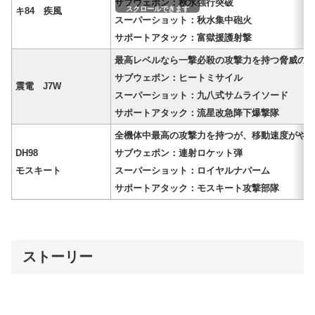
サブウェポン：秋水強行突破
スクロールできます
キ84 疾風
スーパーショット：秋水集中砲火
サポートアタック：富獄援護射撃
最高レベルなら一撃必殺の攻撃力を持つ脅威の
サブウェポン：ヒートミサイル
震電 J7W
スーパーショット：九八式サムライソード
サポートアタック：流星改急降下爆撃隊
全機体中最高の攻撃力を持つが、移動速度がや
DH98
サブウェポン：連射ロケット弾
モスキート
スーパーショット：ロイヤルナパーム
サポートアタック：モスキート攻撃部隊
ストーリー