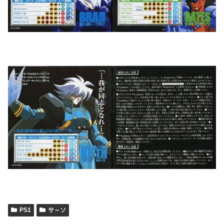
PS1
サ～ソ