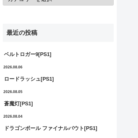
最近の投稿
ベルトロガー9[PS1]
2026.08.06
ロードラッシュ[PS1]
2026.08.05
蒼魔灯[PS1]
2026.08.04
ドラゴンボール ファイナルバウト[PS1]