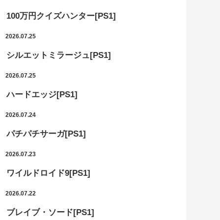
100万円クイズハンター[PS1]
2026.07.25
シルエットミラージュ[PS1]
2026.07.25
ハードエッジ[PS1]
2026.07.24
パチパチサーガ[PS1]
2026.07.23
ワイルドロイド9[PS1]
2026.07.22
ブレイブ・ソード[PS1]