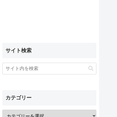
サイト検索
カテゴリー