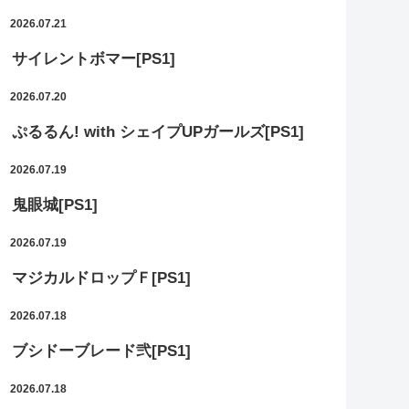
2026.07.21
サイレントボマー[PS1]
2026.07.20
ぷるるん! with シェイプUPガールズ[PS1]
2026.07.19
鬼眼城[PS1]
2026.07.19
マジカルドロップＦ[PS1]
2026.07.18
ブシドーブレード弐[PS1]
2026.07.18