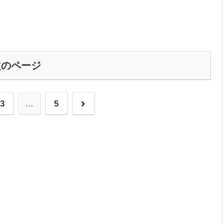
次のページ
次
3
…
5
へ