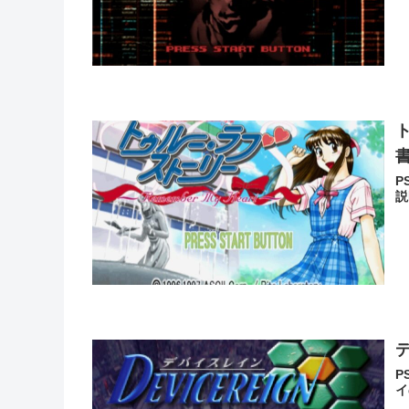
ト
P
説
P
イ