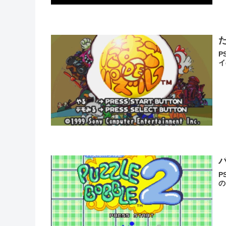
P
イ
P
の