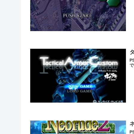
P
で
P