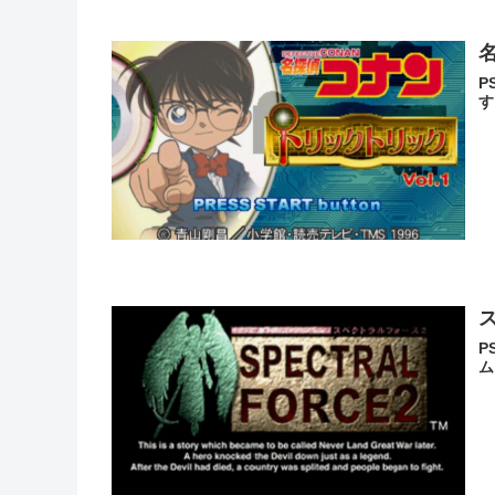
P
す
P
ム