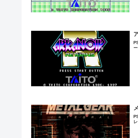
P
ー
P
レ